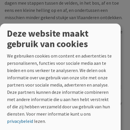
dagen mee stappen tussen de velden, in het bos, af en toe
eens een kleine helling op en af, en ondertussen een
misschien minder gekend stukje van Vlaanderen ontdekken.
Deze website maakt
Kom mee genieten van de West-Vlaamse gezelligheid en de
deugddoende contacten tussen lotgenoten in een mooie
gebruik van cookies
omgeving.
We gebruiken cookies om content en advertenties te
Hoe ziet de planning eruit?
personaliseren, functies voor sociale media aan te
bieden en ons verkeer te analyseren. We delen ook
Dinsdag 8 september om 17 uur: onthaal
informatie over uw gebruik van onze site met onze
partners voor sociale media, adverteren en analyse.
Woensdag 9 en donderdag 10 september om 9 uur: start
Deze partners kunnen deze informatie combineren
wandelingen
met andere informatie die u aan hen hebt verstrekt
Vrijdag 11 september: laatste wandeldag met om 16 uur
of die zij hebben verzameld door uw gebruik van hun
een speciale afsluiter
diensten.
Voor meer informatie kunt u ons
privacybeleid
lezen.
Wat biedt de 3-bergentocht?