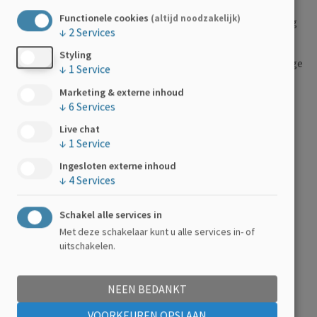
Functionele cookies
(altijd noodzakelijk)
Goed voorbereide wandelingen van ongeveer 15 km/dag
↓
2
Services
op een rustig tempo
Styling
Goede begeleiding van kinesitherapeut, verpleegkundige
↓
1
Service
en enthousiaste vrijwilligers
Marketing & externe inhoud
Deugddoende gesprekken met lotgenoten
↓
6
Services
Live chat
Wat kost het?
↓
1
Service
Ingesloten externe inhoud
€ 170 (na bevestiging deelname te betalen)
↓
4
Services
Wat krijgt je ervoor?
Schakel alle services in
Met deze schakelaar kunt u alle services in- of
Logement, volpension, tussendoortjes, verzekering en
uitschakelen.
professionele begeleiding
NEEN BEDANKT
Waar logeer je?
VOORKEUREN OPSLAAN