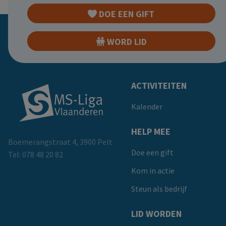
DOE EEN GIFT
WORD LID
Doormat
ACTIVITEITEN
Kalender
HELP MEE
Boemerangstraat 4, 3900 Pelt
Doe een gift
Tel:
078 48 20 82
Kom in actie
Steun als bedrijf
LID WORDEN