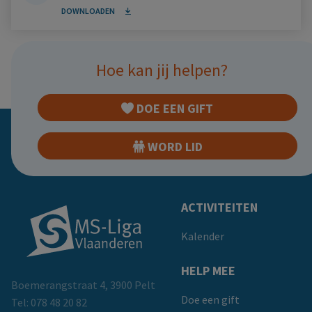
DOWNLOADEN
Hoe kan jij helpen?
DOE EEN GIFT
WORD LID
Doormat
ACTIVITEITEN
Kalender
HELP MEE
Boemerangstraat 4, 3900 Pelt
Doe een gift
Tel:
078 48 20 82