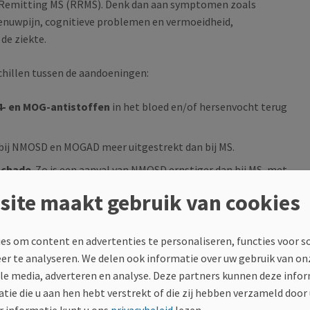
-Remitting MS (RRMS). Denk dan aan symptomen zoals
zenuwpijn, cognitieve problemen en vermoeidheid,
de ziekte.
schillen tussen de aandoeningen:
- en MOG-antistoffen
in het bloed en/of hersenvocht terug
 bij NMOSD en MOGAD meer uitgestrekt dan bij MS.
schade
. Zo is een aanval van NMOSD ernstiger dan bij MS, met
AD is de kans op een nieuwe opflakkering dan weer kleiner. MS
site maakt gebruik van cookies
g, terwijl bij NMOSD en MOGAD de achteruitgang volgt op
es om content en advertenties te personaliseren, functies voor s
 tijdens de kindertijd, terwijl NMOSD en MS vaker
eer te analyseren. We delen ook informatie over uw gebruik van on
ale media, adverteren en analyse. Deze partners kunnen deze inf
tie die u aan hen hebt verstrekt of die zij hebben verzameld door