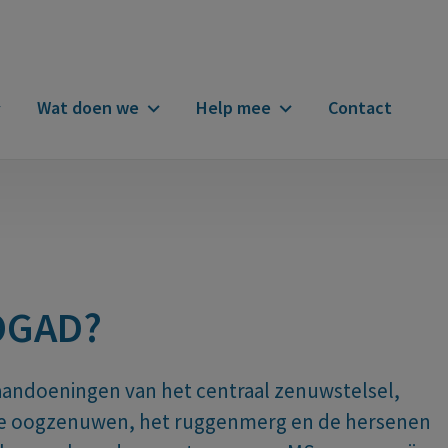
Wat doen we
Help mee
Contact
n
OGAD?
ndoeningen van het centraal zenuwstelsel,
 de oogzenuwen, het ruggenmerg en de hersenen