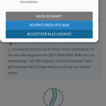
uitschakelen.
MS-patiënten en wij doen graag iets voor ze terug. Tijdens
onze behandelingen zien we welk effect MS heeft op hun
lichaam. We zijn ervan overtuigd dat meer bewegen een
NEEN BEDANKT
goede ingesteldheid is voor iedereen en vandaar dat we zelf
VOORKEUREN OPSLAAN
het goede voorbeeld geven door de hele maand mei te
bewegen voor MS. Steun jij onze actie?
ACCEPTEER ALLE COOKIES
Giften kan je storten via de knop 'steun campagne' of
via ons rekeningnummer BE97 0000 0001 4649 met als
mededeling "Gift MS-Express 2024 Christiaens".
Voor
giften vanaf €40 of meer heb je recht op een fiscaal
attest.