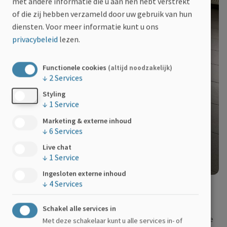
met andere informatie die u aan hen hebt verstrekt
of die zij hebben verzameld door uw gebruik van hun
diensten.
Voor meer informatie kunt u ons
privacybeleid
lezen.
Functionele cookies
(altijd noodzakelijk)
↓
2
Services
Styling
↓
1
Service
Marketing & externe inhoud
↓
6
Services
Live chat
↓
1
Service
Ingesloten externe inhoud
↓
4
Services
Waarom deze actie?
Schakel alle services in
Als kinesitherapie praktijk hebben wij enkele gemotiveerde
Met deze schakelaar kunt u alle services in- of