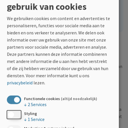
Facebook
Linkedin
Twitter
E-mail
gebruik van cookies
Deel dit
We gebruiken cookies om content en advertenties te
personaliseren, functies voor sociale media aan te
bieden en ons verkeer te analyseren. We delen ook
informatie over uw gebruik van onze site met onze
Waarom deze actie?
partners voor sociale media, adverteren en analyse.
Deze partners kunnen deze informatie combineren
De enthousiaste joggers van AC Break lopen elke week
met andere informatie die u aan hen hebt verstrekt
samen. Omdat MS het leven van enkele van onze joggers van
of die zij hebben verzameld door uw gebruik van hun
dichtbij raakt, willen we onze passie voor hardlopen
diensten.
Voor meer informatie kunt u ons
combineren met een goed doel. Daarom lopen we samen
privacybeleid
lezen.
met MS-Liga Vlaanderen om aandacht te vragen voor en
steun te bieden aan mensen met MS!
Functionele cookies
(altijd noodzakelijk)
↓
2
Services
Ons doel is om extra centen bij elkaar te lopen voor MS-Liga
Styling
Vlaanderen: een organisatie die met raad en daad klaar staat
↓
1
Service
voor iedereen bij wie MS een deel wordt van hun dagelijks