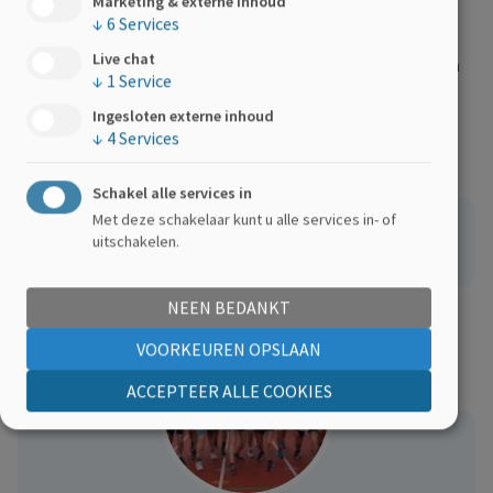
Marketing & externe inhoud
leven.
↓
6
Services
Live chat
Geef jij ons een financieel duwtje in de rug? Doneren kan via
↓
1
Service
de knop op deze pagina of via overschrijving.
Ingesloten externe inhoud
↓
4
Services
Schakel alle services in
Met deze schakelaar kunt u alle services in- of
Steunen kan ook op het rekeningnummer BE97 0000
uitschakelen.
0001 4649 met als mededeling: "Gift Ekiden AC Break".
NEEN BEDANKT
VOORKEUREN OPSLAAN
ACCEPTEER ALLE COOKIES