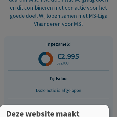
en dit combineren met een actie voor het
goede doel. Wij lopen samen met MS-Liga
Vlaanderen voor MS!
Ingezameld
€2.995
/€2.000
Tijdsduur
Deze actie is afgelopen
Delen
Deze website maakt