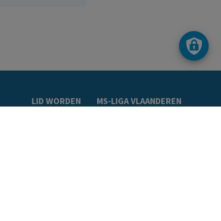
LID WORDEN
MS-LIGA VLAANDEREN
t
Word lid
Over ons
e
Getuigenissen
Ons team
drijf
Ledenkorting
Onze vacatures
Publicaties