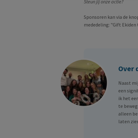
Steun jij onze actie?
Sponsoren kan via de kno
mededeling: "Gift Ekiden t
Over 
Naast mij
een signi
ik het ee
te bewege
alleen be
laten zie