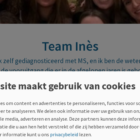
Team Inès
k zelf gediagnosticeerd met MS, en ik ben de we
de vooruitgang die er in de afgelopen jaren is ge
an de MS-Ekiden, wil ik bijdragen aan het vergrote
site maakt gebruik van cookies
ing en hoop ik anderen te inspireren om hetzelf
es om content en advertenties te personaliseren, functies voor s
eer te analyseren. We delen ook informatie over uw gebruik van on
ale media, adverteren en analyse. Deze partners kunnen deze inf
tie die u aan hen hebt verstrekt of die zij hebben verzameld door
Tijdsduur
 informatie kunt u ons
privacybeleid
lezen.