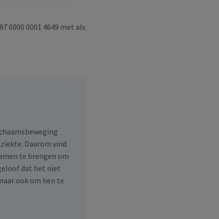
97 0000 0001 4649 met als
 lichaamsbeweging
 ziekte. Daarom vind
 samen te brengen om
geloof dat het niet
 maar ook om hen te