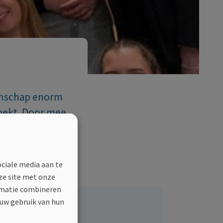
tenschap enorm
boekt. Door mee
n van deze
de te doen.
ociale media aan te
ze site met onze
ormatie combineren
 uw gebruik van hun
Delen