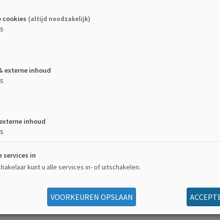
Deze actie is afgelopen
e cookies
(altijd noodzakelijk)
es
& externe inhoud
es
 externe inhoud
es
Inès, deelnemers aan de ekiden van MS-Liga Vlaanderen!
gnosticeerd met MS, en ik ben de wetenschap enorm dankbaar voor
e services in
ekt. Als ik deze diagnose tien jaar geleden had gekregen, zou mijn
akelaar kunt u alle services in- of uitschakelen.
ien. Ik geloof sterk dat bewustwording en acties rond MS cruciaa
 naar deze ziekte te stimuleren. Door mee te doen, wil ik bijdrag
VOORKEUREN OPSLAAN
ACCEPTE
op ik anderen te inspireren om hetzelfde te doen.