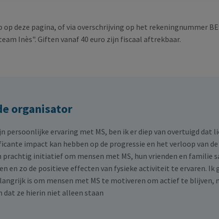
p op deze pagina, of via overschrijving op het rekeningnummer BE
eam Inès". Giften vanaf 40 euro zijn fiscaal aftrekbaar.
de organisator
n persoonlijke ervaring met MS, ben ik er diep van overtuigd dat
ficante impact kan hebben op de progressie en het verloop van de
n prachtig initiatief om mensen met MS, hun vrienden en familie
n en zo de positieve effecten van fysieke activiteit te ervaren. Ik 
langrijk is om mensen met MS te motiveren om actief te blijven,
n dat ze hierin niet alleen staan