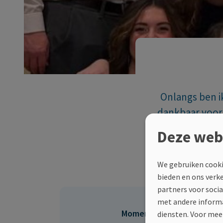
Onlangs ben i
dankbaar voor 
te doen a
Deze web
bewustword
We gebruiken cooki
bieden en ons verk
partners voor soci
met andere informa
Momenteel ingezameld
diensten.
Voor meer