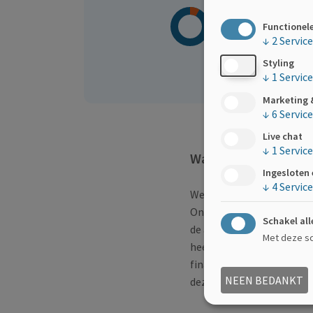
€4.315
Functionel
/€4.000
↓
2
Servic
Styling
↓
1
Service
Marketing 
↓
6
Servic
Live chat
↓
1
Service
Waarom deze actie?
Ingesloten
↓
4
Servic
Welkom bij het team van 
Onlangs ben ik zelf gedia
Schakel all
de afgelopen jaren is gebo
Met deze sch
heel anders hebben uitgez
financiering en onderzoek
NEEN BEDANKT
deze bewustwording en ho