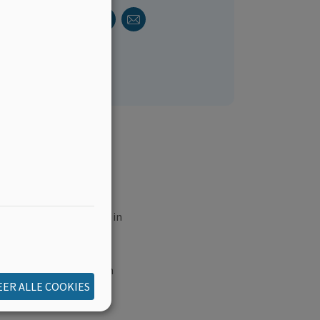
Facebook
Linkedin
Twitter
E-mail
Deel dit
 de vooruitgang die er in
 leven er waarschijnlijk
l zijn geweest om meer
en aan het vergroten van
ER ALLE COOKIES