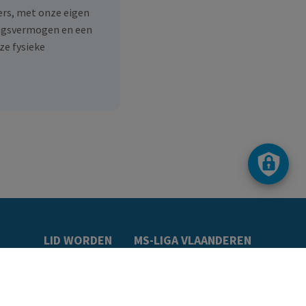
ers, met onze eigen
ingsvermogen en een
ze fysieke
LID WORDEN
MS-LIGA VLAANDEREN
t
Word lid
Over ons
e
Getuigenissen
Ons team