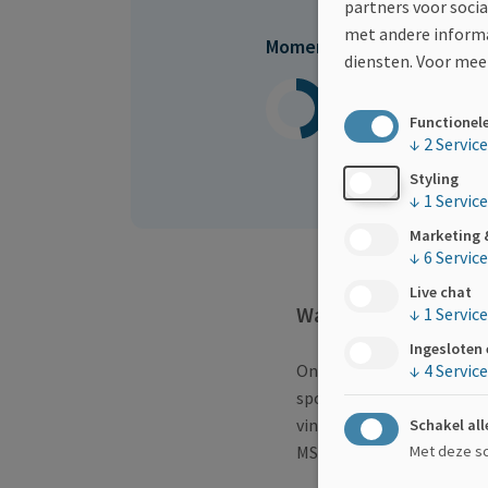
partners voor soci
met andere informa
Momenteel ingezameld
diensten.
Voor meer
€142
Functionel
/€300
↓
2
Servic
Styling
↓
1
Service
Marketing 
↓
6
Servic
Live chat
Waarom deze actie?
↓
1
Service
Ingesloten
Onze deelname aan deze Ek
↓
4
Servic
sport kan zijn in het le
vinden in sport. Door me
Schakel all
Met deze sch
MS.