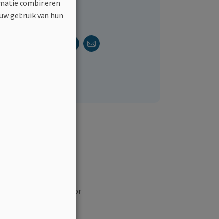
ormatie combineren
 uw gebruik van hun
Delen
Facebook
Linkedin
Twitter
E-mail
Deel dit
varen hoe belangrijk
m ook een stimulans te
 bewustzijn creëren voor