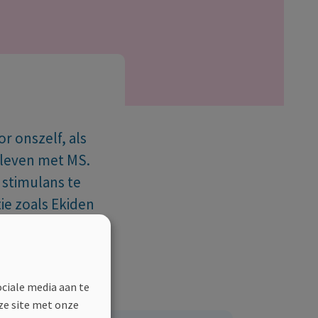
r onszelf, als
 leven met MS.
 stimulans te
ie zoals Ekiden
 jij mee voor
ociale media aan te
ze site met onze