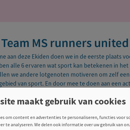
Team MS runners united
 aan deze Ekiden doen we in de eerste plaats voo
en alle 6 ervaren wat sport kan betekenen in het
llen we andere lotgenoten motiveren om zelf een
gebied van sport. En door mee te doen aan een act
 ook meer onder de aandacht brengen. Supporter
site maakt gebruik van cookies
ons?
es om content en advertenties te personaliseren, functies voor s
eer te analyseren. We delen ook informatie over uw gebruik van on