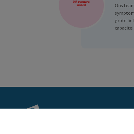
Ons team 
symptome
grote lie
capacitei