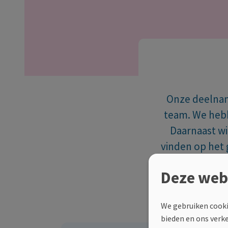
Onze deelname
team. We hebb
Daarnaast wi
vinden op het 
kunnen we MS
Deze web
We gebruiken cooki
bieden en ons verk