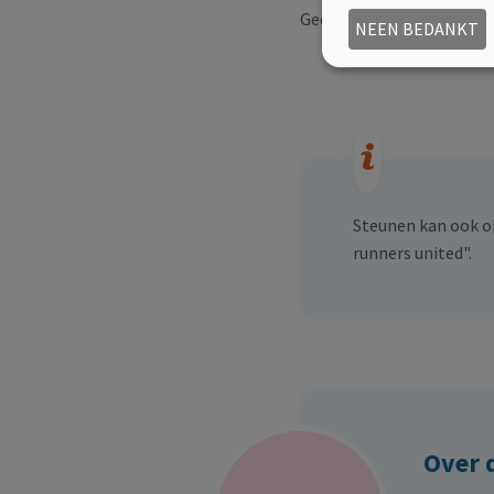
Geef jij ons een financiee
NEEN BEDANKT
Steunen kan ook o
runners united".
Over 