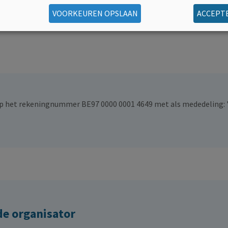
l duwtje in de rug? Doneren kan via de knop op deze pagina of via ov
VOORKEUREN OPSLAAN
ACCEPTE
p het rekeningnummer BE97 0000 0001 4649 met als mededeling: 
de organisator