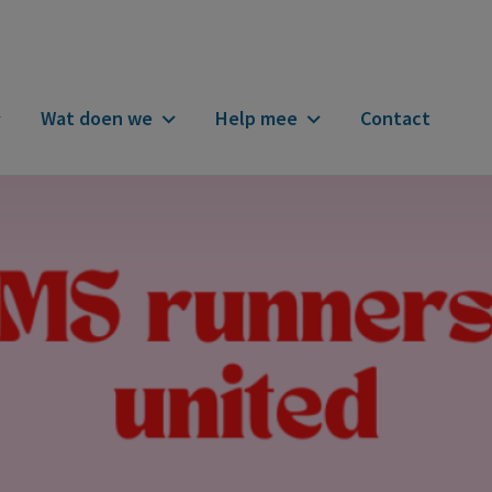
Wat doen we
Help mee
Contact
n