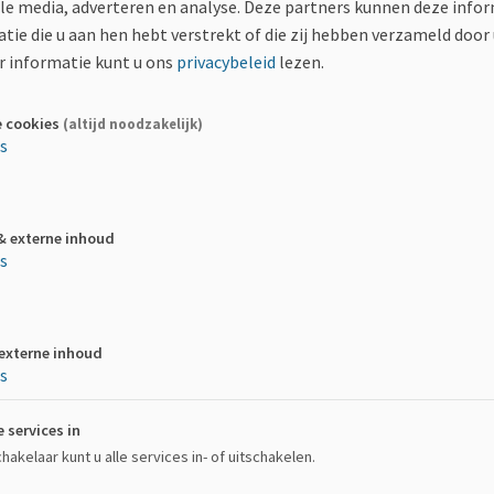
ale media, adverteren en analyse. Deze partners kunnen deze inf
tie die u aan hen hebt verstrekt of die zij hebben verzameld door
Tijdsduur
 informatie kunt u ons
privacybeleid
lezen.
Deze actie is afgelopen
e cookies
(altijd noodzakelijk)
es
& externe inhoud
es
 externe inhoud
iden is allereerst voor onszelf, als team. We hebben allemaal er
es
ven met MS. Daarnaast hopen we andere lotgenoten te inspireren o
e te doen aan een evenement zoals de Ekiden, kunnen we ook meer
e services in
akelaar kunt u alle services in- of uitschakelen.