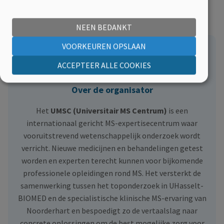
NEEN BEDANKT
VOORKEUREN OPSLAAN
ACCEPTEER ALLE COOKIES
Over de organisator
Het
UMSC (Universitair MS Centrum)
is een
internationaal gericht MS-expertisecentrum waar
vooruitstrevend wetenschappelijk onderzoek wordt
verricht. Nieuwe medicijnen en behandelingen getest
worden en experten terecht kunnen voor bijkomende
professionele opleidingen rond MS. Het versterkt de
samenwerking tussen het toponderzoek in UHasselt-
BIOMED en de specialistische klinische MS-ervaring van
Noorderhart en bespoedigt zo de vertaalslag naar
concrete oplossingen om de best mogelijke zorg voor