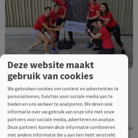
Deze website maakt
gebruik van cookies
Waarom deze actie?
We gebruiken cookies om content en advertenties te
Het UMSC is een partnerschap tussen Noorderhart
personaliseren, functies voor sociale media aan te
Revalidatie & MS én het Biomedisch onderzoeksinstituut
bieden en ons verkeer te analyseren. We delen ook
binnen UHasselt.
informatie over uw gebruik van onze site met onze
partners voor sociale media, adverteren en analyse.
Deze partners kunnen deze informatie combineren
Noorderhart Revalidatie & MS is een gespecialiseerd centrum
met andere informatie die u aan hen hebt verstrekt
voor personen met MS. Je kan er terecht voor een