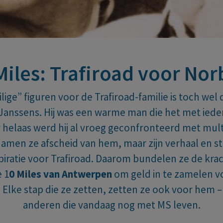
Miles: Trafiroad voor Nor
lige” figuren voor de Trafiroad-familie is toch wel
Janssens. Hij was een warme man die het met ied
 helaas werd hij al vroeg geconfronteerd met
mult
namen ze afscheid van hem, maar zijn verhaal en str
piratie voor Trafiroad. Daarom bundelen ze de kr
 1
0 Miles van Antwerpen
om geld in te zamelen v
 Elke stap die ze zetten, zetten ze ook voor hem – 
anderen die vandaag nog met MS leven.