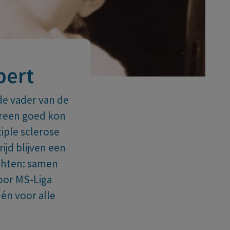
bert
 de vader van de
ereen goed kon
iple sclerose
ijd blijven een
achten: samen
oor MS-Liga
én voor alle