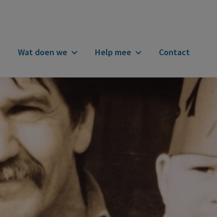
Wat doen we
Help mee
Contact
n