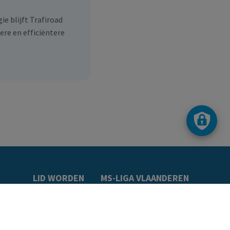
e blijft Trafiroad
ere en efficiëntere
LID WORDEN
MS-LIGA VLAANDEREN
t
Word lid
Over ons
e
Getuigenissen
Ons team