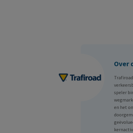
Over 
Trafiroad
verkeersb
speler bi
wegmarker
en het o
doorgemaa
geëvolue
kernactiv