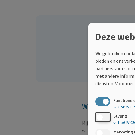
Tijdsduur
Deze web
Deze actie is a
We gebruiken cooki
bieden en ons verk
partners voor soci
met andere informa
diensten.
Voor meer
Functionel
Waarom deze act
↓
2
Servic
Styling
↓
1
Service
Mijn naam is Conrad Janss
we afscheid moeten nemen 
Marketing 