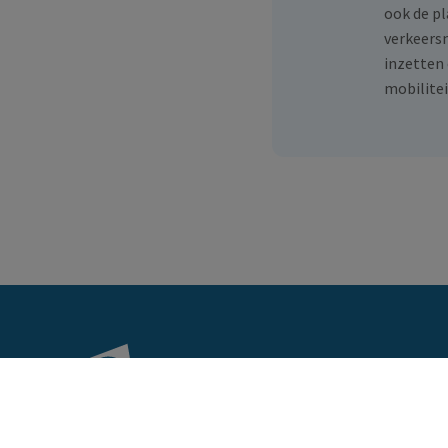
ook de p
verkeers
inzetten 
mobilitei