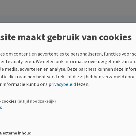
Delen
site maakt gebruik van cookies
fgelopen
F
Dee
es om content en advertenties te personaliseren, functies voor s
eer te analyseren. We delen ook informatie over uw gebruik van on
ale media, adverteren en analyse. Deze partners kunnen deze inf
tie die u aan hen hebt verstrekt of die zij hebben verzameld door
 informatie kunt u ons
privacybeleid
lezen.
e cookies
(altijd noodzakelijk)
ie?
es
ens, kleinzoon van Norbert Janssens, één van de oprichters van T
van mijn opa Norbert. Dat verlies heeft een diepe indruk op mij 
& externe inhoud