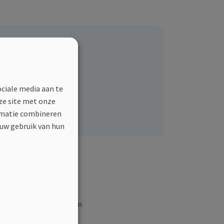
acebook
Linkedin
Twitter
E-mail
l dit
ociale media aan te
ze site met onze
ormatie combineren
 uw gebruik van hun
rafiroad. In 2017 hebben
nagelaten. Ik heb van