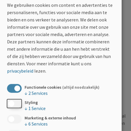
We gebruiken cookies om content en advertenties te
van MS-Liga Vlaanderen.
personaliseren, functies voor sociale media aan te
bieden en ons verkeer te analyseren. We delen ook
Wie: Griet
informatie over uw gebruik van onze site met onze
Wat: verkoop van Tupperware appeldoosje + appel
partners voor sociale media, adverteren en analyse.
Deze partners kunnen deze informatie combineren
Waar: bestelling via e-mail
met andere informatie die u aan hen hebt verstrekt
of die zij hebben verzameld door uw gebruik van hun
Wanneer: 03/05/2021 - 16/05/2021
diensten.
Voor meer informatie kunt u ons
privacybeleid
lezen.
Waarom: om personen met MS te ondersteunen
Functionele cookies
(altijd noodzakelijk)
↓
2
Services
Meer over de actie
Styling
↓
1
Service
Griet is een enthousiaste Tupperware consulente die maar al
Marketing & externe inhoud
te graag de handen uit de mouwen steekt. Zij heeft besloten
↓
6
Services
om MS-Liga Vlaanderen (financieel) te steunen en haar