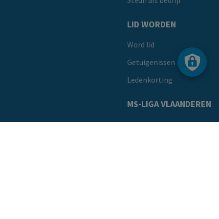
LID WORDEN
Word lid
Getuigenissen
Ledenkorting
MS-LIGA VLAANDEREN
Over ons
Ons team
Onze vacatures
Publicaties