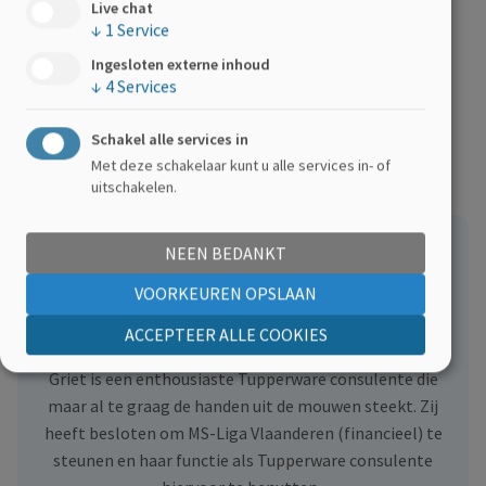
Live chat
functie als Tupperware consulente hiervoor te
↓
1
Service
benutten. Iedere actie maakt voor ons als organisatie het
Ingesloten externe inhoud
verschil.
↓
4
Services
Schakel alle services in
Met deze schakelaar kunt u alle services in- of
uitschakelen.
NEEN BEDANKT
VOORKEUREN OPSLAAN
Over de organisator
ACCEPTEER ALLE COOKIES
Griet is een enthousiaste Tupperware consulente die
maar al te graag de handen uit de mouwen steekt. Zij
heeft besloten om MS-Liga Vlaanderen (financieel) te
steunen en haar functie als Tupperware consulente