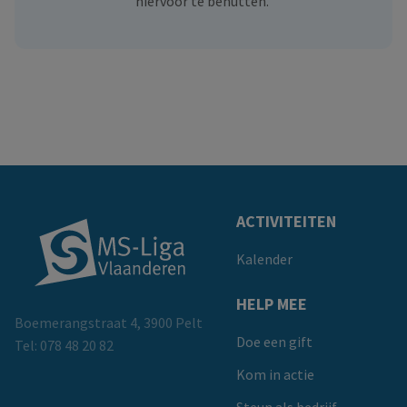
hiervoor te benutten.
Doormat
ACTIVITEITEN
Kalender
HELP MEE
Boemerangstraat 4, 3900 Pelt
Doe een gift
Tel:
078 48 20 82
Kom in actie
Steun als bedrijf