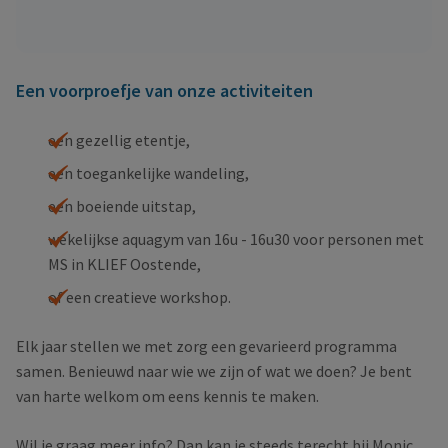
Een voorproefje van onze activiteiten
een gezellig etentje,
een toegankelijke wandeling,
een boeiende uitstap,
wekelijkse aquagym van 16u - 16u30 voor personen met
MS in KLIEF Oostende,
of een creatieve workshop.
Elk jaar stellen we met zorg een gevarieerd programma
samen.
Benieuwd naar wie we zijn of wat we doen? Je bent
van harte welkom om eens kennis te maken.
Wil je graag meer info? Dan kan je steeds terecht bij Monic