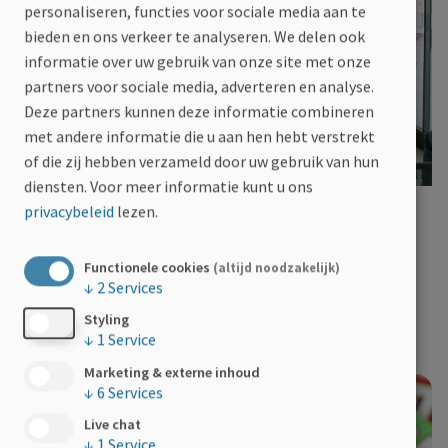
personaliseren, functies voor sociale media aan te
bieden en ons verkeer te analyseren. We delen ook
informatie over uw gebruik van onze site met onze
partners voor sociale media, adverteren en analyse.
Deze partners kunnen deze informatie combineren
met andere informatie die u aan hen hebt verstrekt
of die zij hebben verzameld door uw gebruik van hun
5.10.2026
diensten.
Voor meer informatie kunt u ons
privacybeleid
lezen.
Voordracht ‘PmMS: Persoon en Partner
met MS'
Functionele cookies
(altijd noodzakelijk)
OC De Blomme - Zaal Roos: Chrysantenstraat
↓
2
Services
30, 8400 Oostende
Styling
↓
1
Service
Marketing & externe inhoud
↓
6
Services
Live chat
↓
1
Service