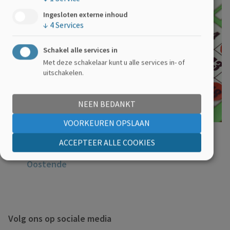
Ingesloten externe inhoud
↓
4
Services
Schakel alle services in
Met deze schakelaar kunt u alle services in- of
uitschakelen.
NEEN BEDANKT
18.10.2026
VOORKEUREN OPSLAAN
Bingo-namiddag
ACCEPTEER ALLE COOKIES
OC De Schelpe: Elisabethlaan 32, 8400
Oostende
Volg ons op sociale media