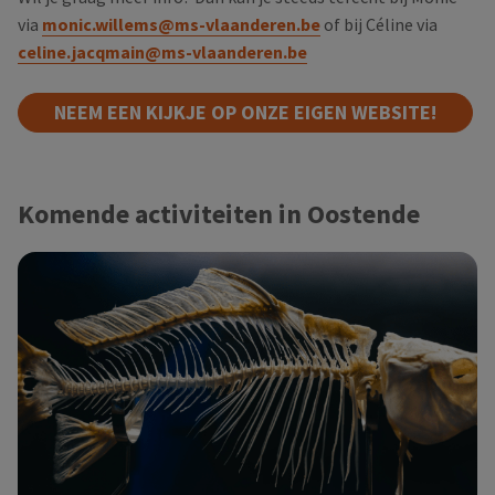
via
monic.willems@ms-vlaanderen.be
of bij Céline via
celine.jacqmain@ms-vlaanderen.be
NEEM EEN KIJKJE OP ONZE EIGEN WEBSITE!
Komende activiteiten in Oostende