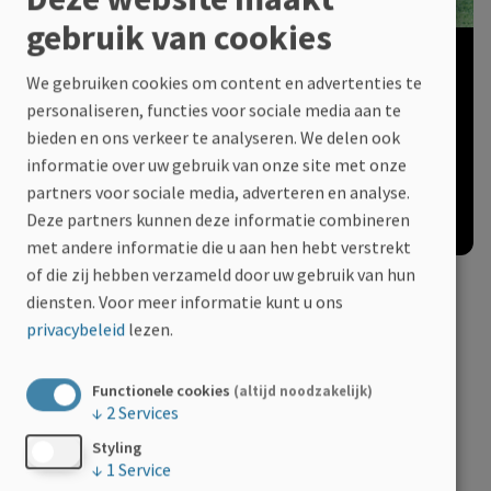
gebruik van cookies
We gebruiken cookies om content en advertenties te
personaliseren, functies voor sociale media aan te
bieden en ons verkeer te analyseren. We delen ook
informatie over uw gebruik van onze site met onze
partners voor sociale media, adverteren en analyse.
Deze partners kunnen deze informatie combineren
met andere informatie die u aan hen hebt verstrekt
of die zij hebben verzameld door uw gebruik van hun
Bereikbaarheid?
diensten.
Voor meer informatie kunt u ons
privacybeleid
lezen.
Met de auto? Er is een ondergrondse parking voorzien,
genaamd ‘Centrum ’t Zand’.
Functionele cookies
(altijd noodzakelijk)
↓
2
Services
Met de trein? Neem de trein naar Station Brugge en
Styling
daarna de bus naar ’t Zand of wandel tot aan 60TOUR
↓
1
Service
(900 meter).