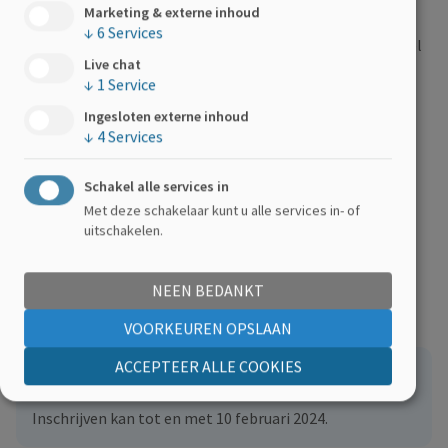
Marketing & externe inhoud
↓
6
Services
Rolstoeltoegankelijk. De ruimte bevindt zich echter wel
Live chat
op de verdieping. Er is geen lift beschikbaar, maar we
↓
1
Service
geraken zeker samen boven! Laat het weten indien je
Ingesloten externe inhoud
hieromtrent vragen hebt.
↓
4
Services
Schakel alle services in
Vragen?
Met deze schakelaar kunt u alle services in- of
uitschakelen.
Heb je nog vragen over deze activiteit of je inschrijving?
Neem contact op met ons via e-mail:
NEEN BEDANKT
jongerenwerking@ms-vlaanderen.be
.
VOORKEUREN OPSLAAN
ACCEPTEER ALLE COOKIES
Interesse?
Inschrijven kan tot en met 10 februari 2024.