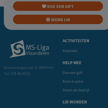
DOE EEN GIFT
WORD LID
Doormat
ACTIVITEITEN
Kalender
HELP MEE
Boemerangstraat 4, 3900 Pelt
Doe een gift
Tel:
078 48 20 82
Kom in actie
Steun als bedrijf
LID WORDEN