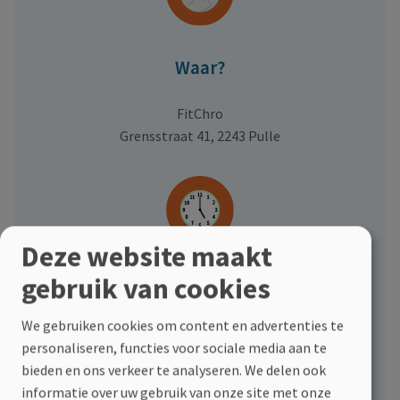
Waar?
FitChro
Grensstraat 41, 2243 Pulle
Deze website maakt
gebruik van cookies
Hoe laat?
We gebruiken cookies om content en advertenties te
Van
10:00 tot 12:00 uur.
personaliseren, functies voor sociale media aan te
bieden en ons verkeer te analyseren. We delen ook
informatie over uw gebruik van onze site met onze