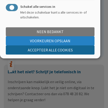
Schakel alle services in
Met deze schakelaar kunt u alle services in- of
uitschakelen.
Toegankelijkheid
NEEN BEDANKT
Wandelen en rechtstaan (eventueel met hulp) is nodig
VOORKEUREN OPSLAAN
om de oefeningen te kunnen uitvoeren. Ieder
ACCEPTEER ALLE COOKIES
sportniveau is welkom!
Lukt het niet? Schrijf je telefonisch in
Inschrijven kan makkelijk en veilig online, via
onderstaande knop. Lukt het je niet om digitaal in te
schrijven? Contacteer ons dan via 078 48 20 82. We
helpen je graag verder!