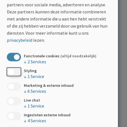
partners voor sociale media, adverteren en analyse.
Deze partners kunnen deze informatie combineren
met andere informatie die u aan hen hebt verstrekt
Prijs?
of die zij hebben verzameld door uw gebruik van hun
diensten.
Voor meer informatie kunt u ons
privacybeleid
lezen.
Voor de hele workshop (4 sportsessies van 2 uur) betaal
je €50 (per persoon).
Functionele cookies
(altijd noodzakelijk)
↓
2
Services
Styling
↓
1
Service
Marketing & externe inhoud
↓
6
Services
Praktisch
Live chat
↓
1
Service
Douches zijn niet aanwezig.
Ingesloten externe inhoud
↓
4
Services