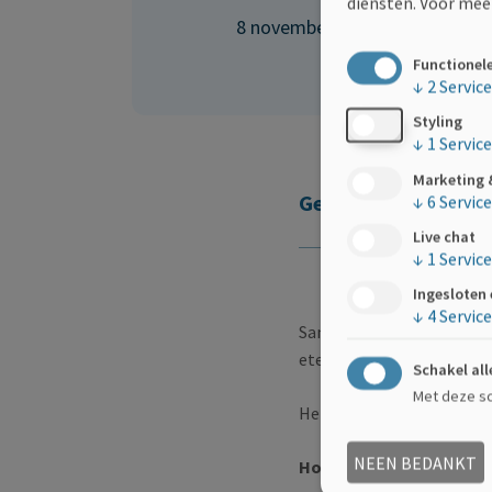
diensten.
Voor meer
8 november 2026 - 10:00
-
15:0
Functionel
↓
2
Servic
Styling
↓
1
Service
Marketing 
Georganiseerd doo
↓
6
Servic
Live chat
↓
1
Service
Ingesloten
↓
4
Servic
Samen met afdeling Vlaam
eten à volonté zijn inbegr
Schakel all
Met deze sch
Het gebouw is rolstoeltoe
NEEN BEDANKT
Hoe inschrijven?