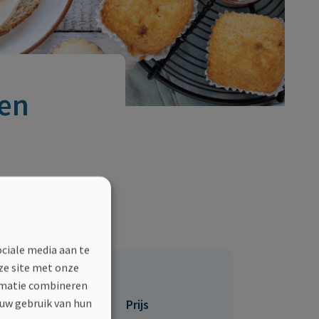
een
rsonen met MS
?
ociale media aan te
ze site met onze
ormatie combineren
 uw gebruik van hun
Prijs