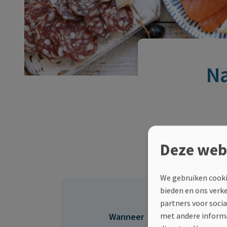
Na
Geniet jij me
Deze web
We gebruiken cooki
bieden en ons verk
partners voor soci
met andere informa
Wanneer