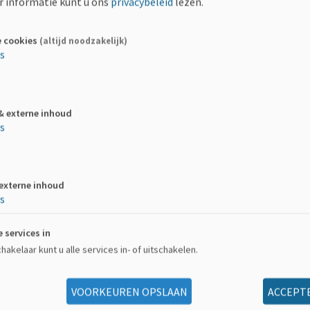
 informatie kunt u ons
privacybeleid
lezen.
0
Hof Ten Steen: St-Truidensesteenweg 205/207, 
e cookies
(altijd noodzakelijk)
es
& externe inhoud
r
es
Vlaams-Brabant Oost
 externe inhoud
es
s-Brabant Oost schuif je aan bij de georganiseerde brunch van H
epen in de prijs.
e services in
akelaar kunt u alle services in- of uitschakelen.
gankelijk, met parking aan het gebouw zelf en een aangepast toi
VOORKEUREN OPSLAAN
ACCEPTE