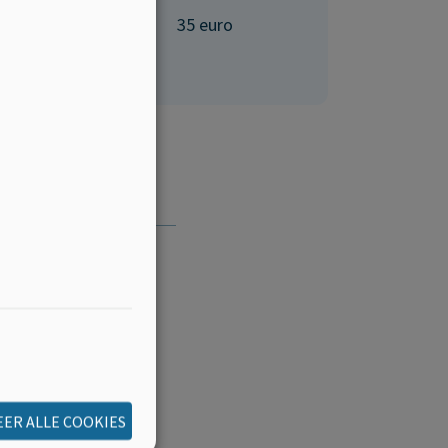
3350 Linter
35 euro
of Ten Steen. Drank en
let.
ER ALLE COOKIES