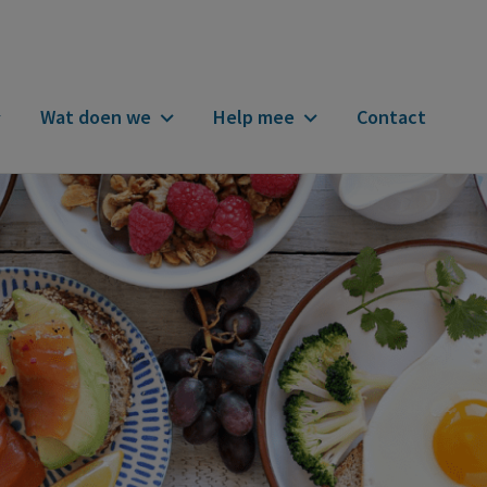
Wat doen we
Help mee
Contact
n