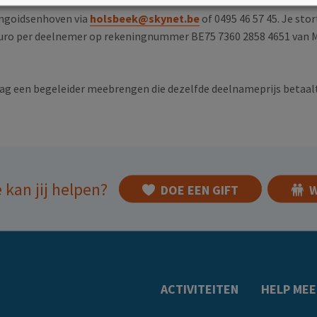
Vangoidsenhoven via
holsbeek@skynet.be
of 0495 46 57 45. Je sto
 euro per deelnemer op rekeningnummer BE75 7360 2858 4651 van M
g een begeleider meebrengen die dezelfde deelnameprijs betaalt
 kan jij helpen?
DOE EEN GIFT
W
ACTIVITEITEN
HELP MEE
Doormat