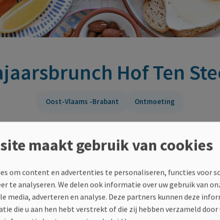
jaarsbrunch Hof Ten St
Oost-Vlaams -Brabant
Ontmoeting
e van een lekkere en gezellige brunch samen met andere pe
site maakt gebruik van cookies
es om content en advertenties te personaliseren, functies voor s
eer te analyseren. We delen ook informatie over uw gebruik van on
ale media, adverteren en analyse. Deze partners kunnen deze inf
tie die u aan hen hebt verstrekt of die zij hebben verzameld door
Locatie