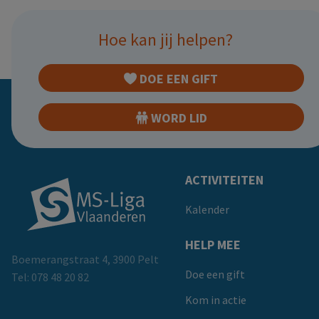
Hoe kan jij helpen?
DOE EEN GIFT
WORD LID
Doormat
ACTIVITEITEN
Kalender
HELP MEE
Boemerangstraat 4, 3900 Pelt
Doe een gift
Tel:
078 48 20 82
Kom in actie