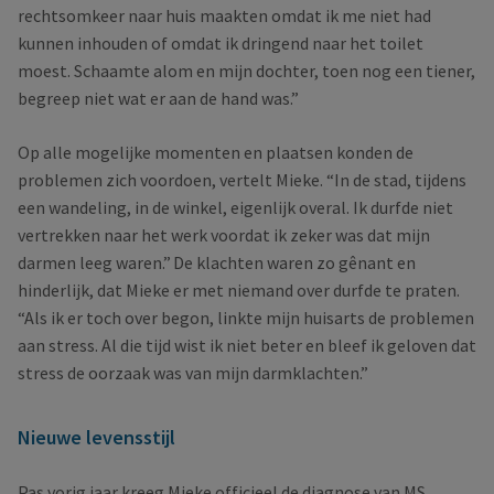
rechtsomkeer naar huis maakten omdat ik me niet had
kunnen inhouden of omdat ik dringend naar het toilet
moest. Schaamte alom en mijn dochter, toen nog een tiener,
begreep niet wat er aan de hand was.”
Op alle mogelijke momenten en plaatsen konden de
problemen zich voordoen, vertelt Mieke. “In de stad, tijdens
een wandeling, in de winkel, eigenlijk overal. Ik durfde niet
vertrekken naar het werk voordat ik zeker was dat mijn
darmen leeg waren.” De klachten waren zo gênant en
hinderlijk, dat Mieke er met niemand over durfde te praten.
“Als ik er toch over begon, linkte mijn huisarts de problemen
aan stress. Al die tijd wist ik niet beter en bleef ik geloven dat
stress de oorzaak was van mijn darmklachten.”
Nieuwe levensstijl
Pas vorig jaar kreeg Mieke officieel de diagnose van MS.