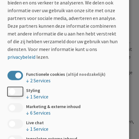
bieden en ons verkeer te analyseren. We delen ook
Ergens naartoe gaan, bezorgt Mieke nog altijd stress voor
informatie over uw gebruik van onze site met onze
een ongelukje. Maar ze heeft zich nooit sociaal willen
partners voor sociale media, adverteren en analyse.
beperken door haar blaas- en darmproblemen. “Ik zorg er
Deze partners kunnen deze informatie combineren
gewoon voor dat ik altijd proper ondergoed en
met andere informatie die u aan hen hebt verstrekt
incontinentiemateriaal bij heb, dat geeft mij gemoedsrust.
of die zij hebben verzameld door uw gebruik van hun
En ik heb het toiletpasje van MS-Liga Vlaanderen op zak: dat
diensten.
Voor meer informatie kunt u ons
helpt om in horecazaken vlot naar de wc te gaan.” Als Mieke
privacybeleid
lezen.
toch geconstipeerd raakt, heeft ze nog steeds de
lavementen achter de hand. Een handig systeem waarmee je
Functionele cookies
(altijd noodzakelijk)
de ontlasting eruit spoelt. Ik doe dat gewoon thuis, en dat
↓
2
Services
lukt. Ik ben daar goed in begeleid geweest.”
Styling
↓
1
Service
Praten helpt
Marketing & externe inhoud
↓
6
Services
Aan mensen die recent de diagnose van MS hebben gekregen,
Live chat
↓
1
Service
zou Mieke willen zeggen: praat over je darmproblemen!
“Vertel wat het met je doet en welke impact het op jouw
Ingesloten externe inhoud