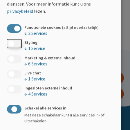
diensten.
Voor meer informatie kunt u ons
en breng je de stem van personen bij MS in om
privacybeleid
lezen.
zo de gezondheidszorg te verbeteren.
Functionele cookies
(altijd noodzakelijk)
Deboray Seys, patient expert MS-Liga
↓
2
Services
Vlaanderen
Styling
↓
1
Service
Marketing & externe inhoud
Hoe kan jij helpen?
↓
6
Services
Live chat
DOE EEN GIFT
↓
1
Service
Ingesloten externe inhoud
WORD LID
↓
4
Services
Schakel alle services in
Met deze schakelaar kunt u alle services in- of
Doormat
ACTIVITEITEN
uitschakelen.