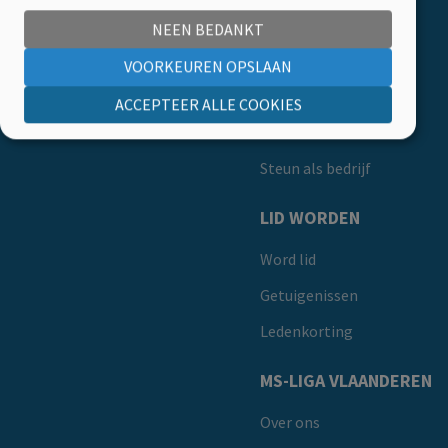
Kalender
NEEN BEDANKT
HELP MEE
VOORKEUREN OPSLAAN
Boemerangstraat 4, 3900 Pelt
Doe een gift
Tel:
078 48 20 82
ACCEPTEER ALLE COOKIES
Kom in actie
Steun als bedrijf
LID WORDEN
Word lid
Getuigenissen
Ledenkorting
MS-LIGA VLAANDEREN
Over ons