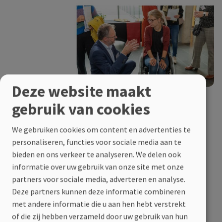
Deze website maakt
gebruik van cookies
We gebruiken cookies om content en advertenties te
Ik zet mij in als patient expert, omdat ik uit
personaliseren, functies voor sociale media aan te
eigen ervaring weet hoe belangrijk het is om de
bieden en ons verkeer te analyseren. We delen ook
stem van de patiënt, én van de naasten, te
informatie over uw gebruik van onze site met onze
laten horen. Door mijn kennis en inzichten te
partners voor sociale media, adverteren en analyse.
delen, hoop ik bij te dragen aan betere zorg,
Deze partners kunnen deze informatie combineren
meer begrip en een patiëntvriendelijker beleid.
met andere informatie die u aan hen hebt verstrekt
Als patient expert overstijg je je eigen verhaal
of die zij hebben verzameld door uw gebruik van hun