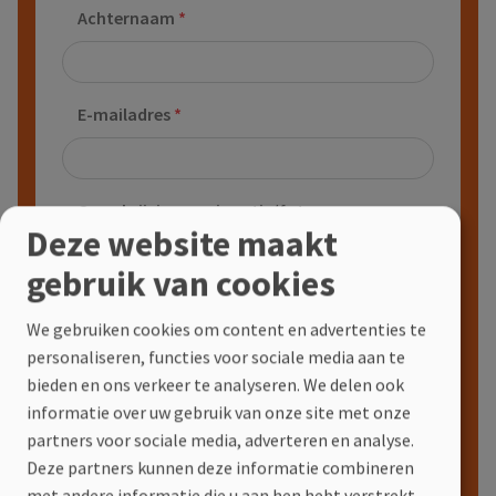
Achternaam
E-mailadres
Omschrijving van je actie/foto
Deze website maakt
gebruik van cookies
Upload hier je foto #SamenOranjevoorMS
We gebruiken cookies om content en advertenties te
Door je foto in te sturen, geef je toestemming
personaliseren, functies voor sociale media aan te
dat MS-Liga Vlaanderen de info en foto mag
bieden en ons verkeer te analyseren. We delen ook
gebruiken in haar communicatie (bv. sociale
informatie over uw gebruik van onze site met onze
media, ledentijdschrift, nieuwsbrief ... )
partners voor sociale media, adverteren en analyse.
Deze partners kunnen deze informatie combineren
met andere informatie die u aan hen hebt verstrekt