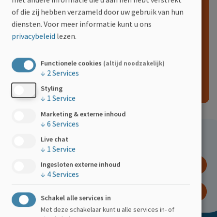
of die zij hebben verzameld door uw gebruik van hun
Een onbeperkt aantal bestanden kan naar dit veld worden
diensten.
Voor meer informatie kunt u ons
geupload.
32 MB limiet.
privacybeleid
lezen.
Toegestane types: png jpeg jpg.
INDIENEN
Functionele cookies
(altijd noodzakelijk)
↓
2
Services
Styling
↓
1
Service
Marketing & externe inhoud
↓
6
Services
Hoe kan jij helpen?
Live chat
↓
1
Service
DOE EEN GIFT
Ingesloten externe inhoud
↓
4
Services
WORD LID
Schakel alle services in
Met deze schakelaar kunt u alle services in- of