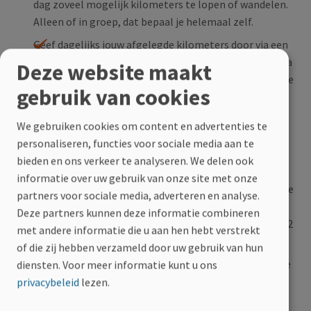
dag zoveel mogelijk kilometers te lopen of wandelen.
Alleen of in groep, dat bepaal je helemaal zelf.
Geef dagelijks jouw afgelegde kilometers door via een
apart formulier (
link zal je later van ons ontvangen via
Deze website maakt
e-mail)
. Zo kunnen wij de
campagnepagina
up-to-date
gebruik van cookies
houden.
Laat je sponsoren tijdens jouw kilometers voor de MS-
We gebruiken cookies om content en advertenties te
Express. Motiveer familie, vrienden, collega’s of
personaliseren, functies voor sociale media aan te
kennissen om een gift te doen t.v.v. deze campagne.
bieden en ons verkeer te analyseren. We delen ook
Uiteraard mag je ook zelf een vrije gift doen. Giften
informatie over uw gebruik van onze site met onze
vanaf €40 geven recht op een fiscaal attest. Wanneer je
partners voor sociale media, adverteren en analyse.
€40 stort, krijg je een fiscaal voordeel van maar liefst
Deze partners kunnen deze informatie combineren
45%. Dat betekent dat jouw gift dan eigenlijk maar €22
met andere informatie die u aan hen hebt verstrekt
kost.
of die zij hebben verzameld door uw gebruik van hun
Giften kunnen gestort worden via de
steun knop
op de
diensten.
Voor meer informatie kunt u ons
campagnepagina
of via ons rekeningnummer
BE97
privacybeleid
lezen.
0000 0001 4649
met als mededeling "
Gift MS-Express