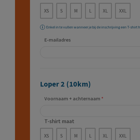
XS
S
M
L
XL
XXL
Enkel in te vullen wanneer je bij de inschrijving een T-shirt
E-mailadres
Loper 2 (10km)
Voornaam + achternaam
T-shirt maat
XS
S
M
L
XL
XXL