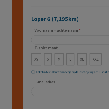
Loper 6 (7,195km)
Voornaam + achternaam
T-shirt maat
XS
S
M
L
XL
XXL
Enkel in te vullen wanneer je bij de inschrijving een T-shirt
E-mailadres