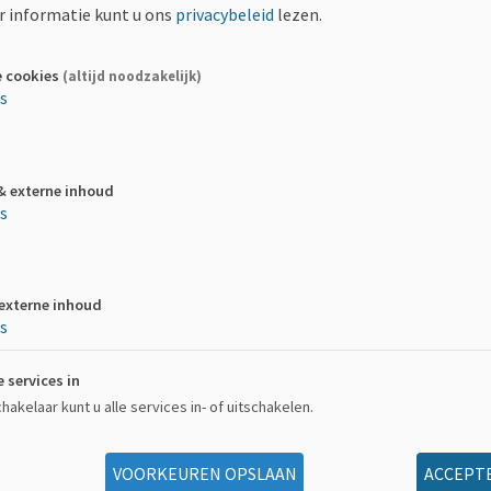
 informatie kunt u ons
privacybeleid
lezen.
e cookies
(altijd noodzakelijk)
es
& externe inhoud
es
 externe inhoud
es
e services in
akelaar kunt u alle services in- of uitschakelen.
 hebt gekocht.
VOORKEUREN OPSLAAN
ACCEPTE