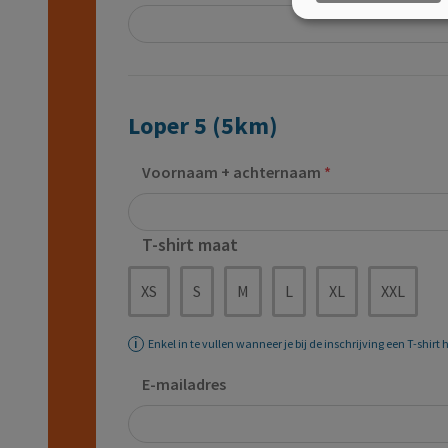
Loper 5 (5km)
Voornaam + achternaam
T-shirt maat
XS
S
M
L
XL
XXL
Enkel in te vullen wanneer je bij de inschrijving een T-shirt
E-mailadres