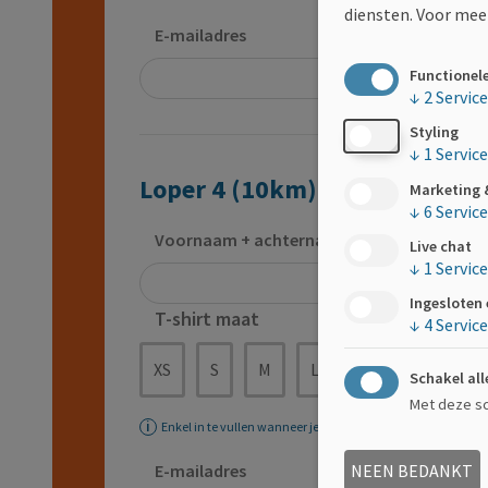
diensten.
Voor meer
E-mailadres
Functionel
↓
2
Servic
Styling
↓
1
Service
Loper 4 (10km)
Marketing 
↓
6
Servic
Voornaam + achternaam
Live chat
↓
1
Service
Ingesloten
T-shirt maat
↓
4
Servic
XS
S
M
L
XL
XXL
Schakel all
Met deze sch
Enkel in te vullen wanneer je bij de inschrijving een T-shirt
NEEN BEDANKT
E-mailadres