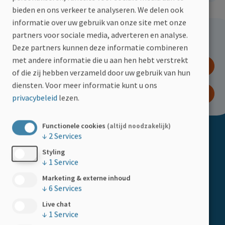
bieden en ons verkeer te analyseren. We delen ook
informatie over uw gebruik van onze site met onze
partners voor sociale media, adverteren en analyse.
Hoe kan jij helpen?
Deze partners kunnen deze informatie combineren
met andere informatie die u aan hen hebt verstrekt
DOE EEN GIFT
of die zij hebben verzameld door uw gebruik van hun
diensten.
Voor meer informatie kunt u ons
WORD LID
privacybeleid
lezen.
Functionele cookies
(altijd noodzakelijk)
↓
2
Services
Doormat
ACTIVITEITEN
Styling
Kalender
↓
1
Service
Marketing & externe inhoud
HELP MEE
↓
6
Services
Boemerangstraat 4, 3900 Pelt
Doe een gift
Live chat
Tel:
078 48 20 82
↓
1
Service
Kom in actie