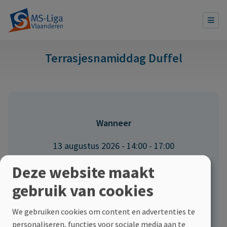
Terrasjesnamiddag Duffel
Wanneer
13 augustus 2026 - 14:00
-
17:00
Deze website maakt
Locatie
gebruik van cookies
Duffel
We gebruiken cookies om content en advertenties te
personaliseren, functies voor sociale media aan te