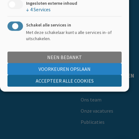
Ingesloten externe inhoud
↓
4
Services
Steun als bedrijf
LID WORDEN
Schakel alle services in
Met deze schakelaar kunt u alle services in- of
Word lid
uitschakelen.
Getuigenissen
NEEN BEDANKT
Ledenkorting
VOORKEUREN OPSLAAN
MS-LIGA VLAANDEREN
ACCEPTEER ALLE COOKIES
Over ons
Ons team
Onze vacatures
Publicaties