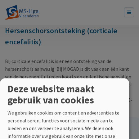
Hersenschorsontsteking (corticale
encefalitis)
Bij corticale encefalitis is er een ontsteking van de
hersenschors aanwezig. Bij MOGAD is dit vaak aan één kant
van de hersenen. Er treden koorts en epileptische aanvallen
op. Deze presentatievorm is ook wel bekend als FLAMES. Dit
Deze website maakt
betekent dat er op bepaalde MRI-beelden afwijkingen
gebruik van cookies
gezien worden in de hersenschors, bij een patiënt met MOG-
antistoffen en epileptische aanvallen. Dit is een eerder
We gebruiken cookies om content en advertenties te
zeldzame presentatie van MOGAD.
personaliseren, functies voor sociale media aan te
Hoe kan jij helpen?
bieden en ons verkeer te analyseren. We delen ook
informatie over uw gebruik van onze site met onze