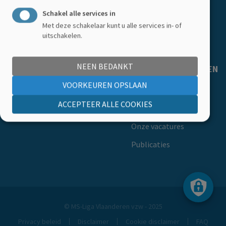
Word lid
Schakel alle services in
Getuigenissen
Met deze schakelaar kunt u alle services in- of
uitschakelen.
Ledenkorting
NEEN BEDANKT
MS-LIGA VLAANDEREN
VOORKEUREN OPSLAAN
Over ons
ACCEPTEER ALLE COOKIES
Ons team
Onze vacatures
Publicaties
© MS-Liga Vlaanderen vzw - 2025
Privacy beleid
Disclaimer
Cookie disclaimer
FAQ