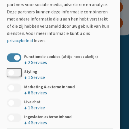
partners voor sociale media, adverteren en analyse.
DOE EEN GIFT
Deze partners kunnen deze informatie combineren
met andere informatie die u aan hen hebt verstrekt
WORD LID
of die zij hebben verzameld door uw gebruik van hun
diensten.
Voor meer informatie kunt u ons
privacybeleid
lezen.
Doormat
ACTIVITEITEN
Functionele cookies
(altijd noodzakelijk)
Kalender
↓
2
Services
Styling
HELP MEE
↓
1
Service
Boemerangstraat 4, 3900 Pelt
Doe een gift
Marketing & externe inhoud
Tel:
078 48 20 82
↓
6
Services
Kom in actie
Live chat
Steun als bedrijf
↓
1
Service
Ingesloten externe inhoud
LID WORDEN
↓
4
Services