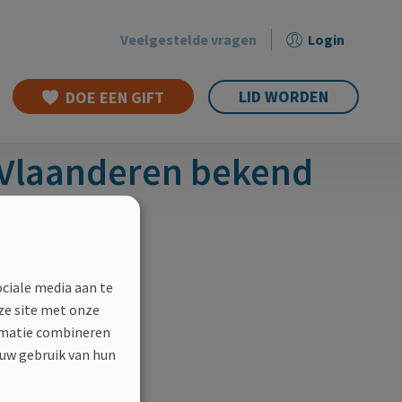
Veelgestelde vragen
Login
Secondary
menu
LID WORDEN
DOE EEN GIFT
a Vlaanderen bekend
ociale media aan te
ze site met onze
ormatie combineren
 uw gebruik van hun
@ms-vlaanderen.be
.