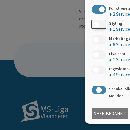
Functionel
Vermeld in je mail om wat 
↓
2
Servic
organiseert, waar en wann
Styling
stemmen om jouw actie zo
↓
1
Service
Marketing 
↓
6
Servic
Live chat
Hoe
↓
1
Service
Ingesloten
↓
4
Servic
Schakel all
Met deze sch
NEEN BEDANKT