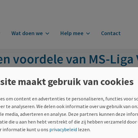
Wat doen we
Help mee
Contact
n
ten voordele van MS-Lig
site maakt gebruik van cookies
iga Vlaanderen bekend maken?
es om content en advertenties te personaliseren, functies voor s
eer te analyseren. We delen ook informatie over uw gebruik van on
ale media, adverteren en analyse. Deze partners kunnen deze inf
tie die u aan hen hebt verstrekt of die zij hebben verzameld door
 informatie kunt u ons
privacybeleid
lezen.
 geld in te zamelen, neem je best contact op via
fondsenwerving