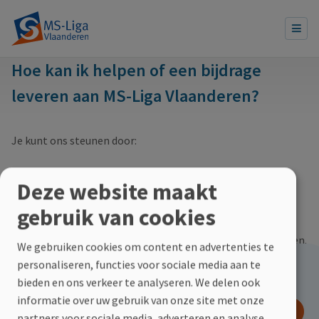
Hoe kan ik helpen of een bijdrage
leveren aan MS-Liga Vlaanderen?
Je kunt ons steunen door:
een financiële bijdrage door bijvoorbeeld een gift of
Deze website maakt
lidmaatschap;
gebruik van cookies
deelname aan onze evenementen en acties;
je in te zetten als vrijwilliger in één van onze afdelingen.
We gebruiken cookies om content en advertenties te
personaliseren, functies voor sociale media aan te
Hoe kan jij helpen?
bieden en ons verkeer te analyseren. We delen ook
informatie over uw gebruik van onze site met onze
DOE EEN GIFT
partners voor sociale media, adverteren en analyse.