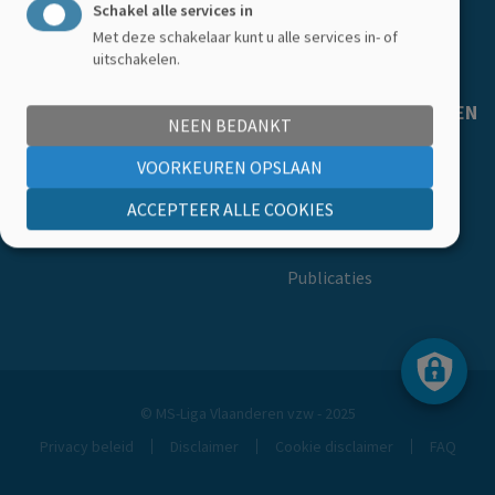
Schakel alle services in
Getuigenissen
Met deze schakelaar kunt u alle services in- of
Ledenkorting
uitschakelen.
MS-LIGA VLAANDEREN
NEEN BEDANKT
Over ons
VOORKEUREN OPSLAAN
Ons team
ACCEPTEER ALLE COOKIES
Onze vacatures
Publicaties
© MS-Liga Vlaanderen vzw - 2025
Privacy beleid
Disclaimer
Cookie disclaimer
FAQ
Footer