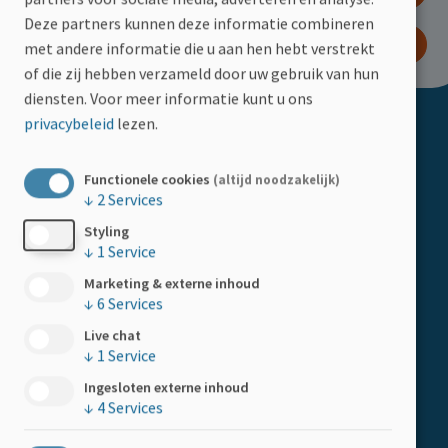
Deze partners kunnen deze informatie combineren
WORD LID
met andere informatie die u aan hen hebt verstrekt
of die zij hebben verzameld door uw gebruik van hun
diensten.
Voor meer informatie kunt u ons
privacybeleid
lezen.
Doormat
ACTIVITEITEN
Kalender
Functionele cookies
(altijd noodzakelijk)
↓
2
Services
HELP MEE
Styling
Boemerangstraat 4, 3900 Pelt
↓
1
Service
Doe een gift
Tel:
078 48 20 82
Marketing & externe inhoud
Kom in actie
↓
6
Services
Live chat
Steun als bedrijf
↓
1
Service
LID WORDEN
Ingesloten externe inhoud
↓
4
Services
Word lid