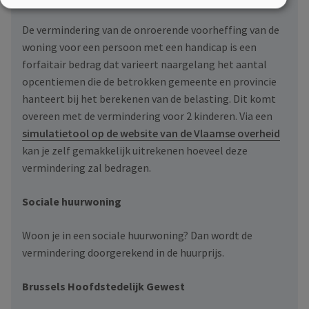
De vermindering van de onroerende voorheffing van de
woning voor een persoon met een handicap is een
forfaitair bedrag dat varieert naargelang het aantal
opcentiemen die de betrokken gemeente en provincie
hanteert bij het berekenen van de belasting. Dit komt
overeen met de vermindering voor 2 kinderen. Via een
simulatietool op de website van de Vlaamse overheid
kan je zelf gemakkelijk uitrekenen hoeveel deze
vermindering zal bedragen.
Sociale huurwoning
Woon je in een sociale huurwoning? Dan wordt de
vermindering doorgerekend in de huurprijs.
Brussels Hoofdstedelijk Gewest