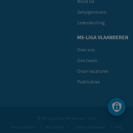
Word lid
Getuigenissen
Ledenkorting
MS-LIGA VLAANDEREN
Over ons
Ons team
Onze vacatures
Publicaties
© MS-Liga Vlaanderen vzw - 2025
Privacy beleid
Disclaimer
Cookie disclaimer
FAQ
Footer