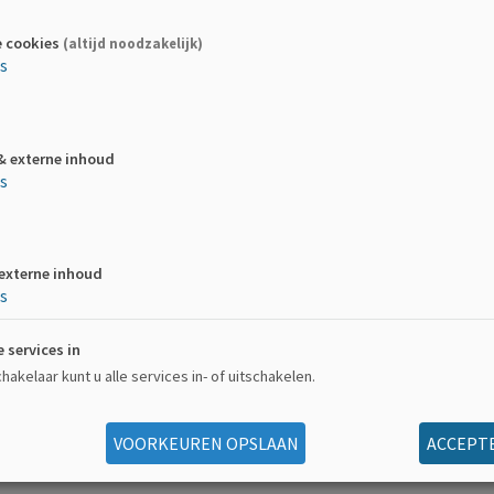
e cookies
(altijd noodzakelijk)
es
& externe inhoud
es
 externe inhoud
es
e services in
akelaar kunt u alle services in- of uitschakelen.
VOORKEUREN OPSLAAN
ACCEPTE