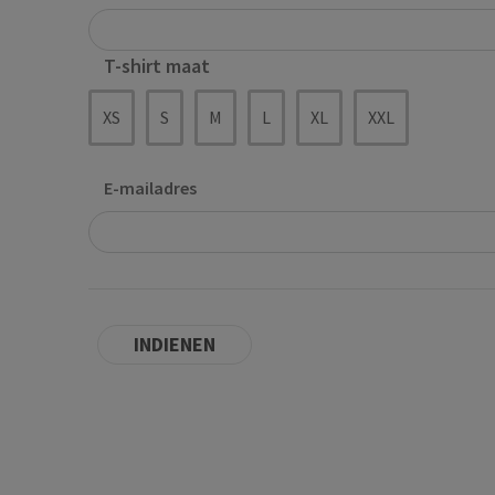
T-shirt maat
XS
S
M
L
XL
XXL
E-mailadres
INDIENEN