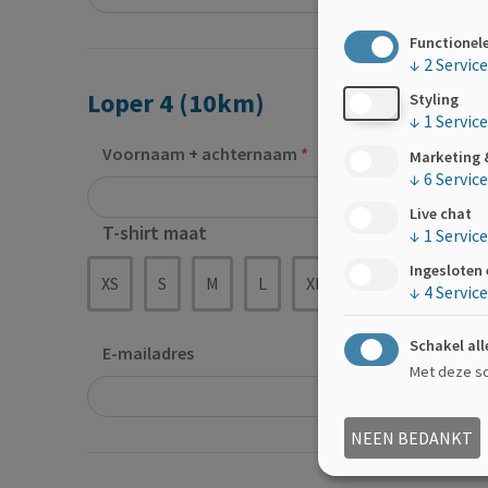
Functionel
↓
2
Servic
Loper 4 (10km)
Styling
↓
1
Service
Voornaam + achternaam
Marketing 
↓
6
Servic
Live chat
T-shirt maat
↓
1
Service
Ingesloten
XS
S
M
L
XL
XXL
↓
4
Servic
Schakel all
E-mailadres
Met deze sch
NEEN BEDANKT