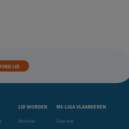
ORD LID
LID WORDEN
MS-LIGA VLAANDEREN
t
Word lid
Over ons