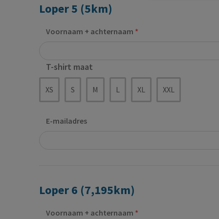
Loper 5 (5km)
Voornaam + achternaam
T-shirt maat
XS
S
M
L
XL
XXL
E-mailadres
Loper 6 (7,195km)
Voornaam + achternaam