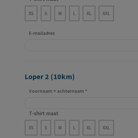
XS
S
M
L
XL
XXL
E-mailadres
Loper 2 (10km)
Voornaam + achternaam
T-shirt maat
XS
S
M
L
XL
XXL