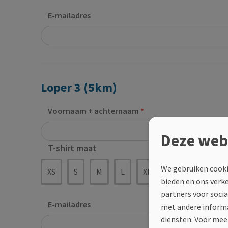
E-mailadres
Loper 3 (5km)
Voornaam + achternaam
Deze web
T-shirt maat
We gebruiken cooki
XS
S
M
L
XL
XXL
bieden en ons verk
partners voor soci
E-mailadres
met andere informa
diensten.
Voor meer