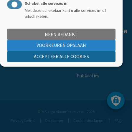
Schakel alle services in
Getuigenissen
Met deze schakelaar kunt u alle services in- of
uitschakelen.
Ledenkorting
MS-LIGA VLAANDEREN
NEEN BEDANKT
Over ons
VOORKEUREN OPSLAAN
Ons team
ACCEPTEER ALLE COOKIES
Onze vacatures
Publicaties
© MS-Liga Vlaanderen vzw - 2025
Privacy beleid
Disclaimer
Cookie disclaimer
FAQ
Footer