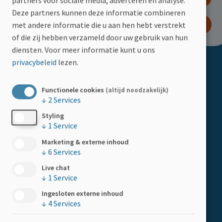
partners voor sociale media, adverteren en analyse.
Deze partners kunnen deze informatie combineren
WORD LID
met andere informatie die u aan hen hebt verstrekt
of die zij hebben verzameld door uw gebruik van hun
diensten.
Voor meer informatie kunt u ons
privacybeleid
lezen.
Doormat
ACTIVITEITEN
Kalender
Functionele cookies
(altijd noodzakelijk)
↓
2
Services
HELP MEE
Styling
Boemerangstraat 4, 3900 Pelt
↓
1
Service
Doe een gift
Tel:
078 48 20 82
Marketing & externe inhoud
↓
6
Services
Kom in actie
Live chat
Steun als bedrijf
↓
1
Service
LID WORDEN
Ingesloten externe inhoud
↓
4
Services
Word lid