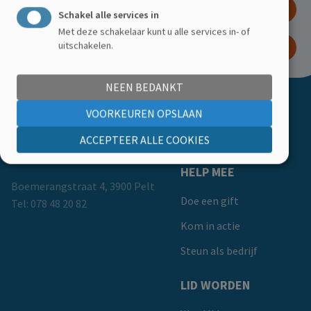
DOE EEN GIFT
Schakel alle services in
Met deze schakelaar kunt u alle services in- of
uitschakelen.
WORD LID
NEEN BEDANKT
Doormat
ACTIVITEITEN
VOORKEUREN OPSLAAN
Kalender
ACCEPTEER ALLE COOKIES
HELP MEE
Boemerangstraat 4, 3900 Pelt
Doe een gift
Tel:
078 48 20 82
Kom in actie
Steun als bedrijf
LID WORDEN