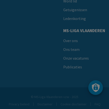
Word lid
Getuigenissen
Ledenkorting
MS-LIGA VLAANDEREN
Over ons
Ons team
Onze vacatures
Publicaties
© MS-Liga Vlaanderen vzw - 2025
Privacy beleid
Disclaimer
Cookie disclaimer
FAQ
Footer