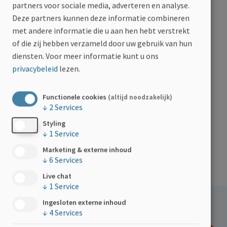
partners voor sociale media, adverteren en analyse.
Deze partners kunnen deze informatie combineren
met andere informatie die u aan hen hebt verstrekt
Noteer jouw vraag hieronder
of die zij hebben verzameld door uw gebruik van hun
diensten.
Voor meer informatie kunt u ons
privacybeleid
lezen.
Functionele cookies
(altijd noodzakelijk)
↓
2
Services
Styling
↓
1
Service
INDIENEN
Marketing & externe inhoud
↓
6
Services
Live chat
↓
1
Service
Ingesloten externe inhoud
Hoe kan jij helpen?
↓
4
Services