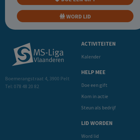
WORD LID
Doormat
ACTIVITEITEN
Kalender
HELP MEE
Boemerangstraat 4, 3900 Pelt
Doe een gift
Tel:
078 48 20 82
Kom in actie
Steun als bedrijf
LID WORDEN
Word lid