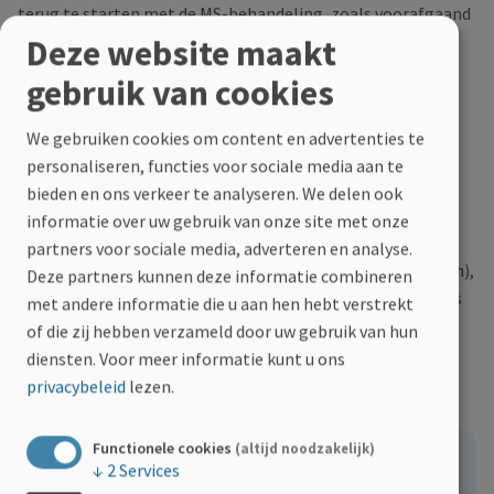
terug te starten met de MS-behandeling, zoals voorafgaand
aan de zwangerschap.
Deze website maakt
gebruik van cookies
Anticonceptie bij cladribine
We gebruiken cookies om content en advertenties te
Tijdens een MS-behandeling, zowel bij een man als bij een
personaliseren, functies voor sociale media aan te
vrouw, met het medicijn cladribine (Mavenclad®) moet een
bieden en ons verkeer te analyseren. We delen ook
zwangerschap voorkomen worden. Het medicijn heeft
informatie over uw gebruik van onze site met onze
namelijk invloed op de DNA-synthese en kan bijwerkingen
partners voor sociale media, adverteren en analyse.
hebben op de gametogenese (vorming van geslachtscellen),
Deze partners kunnen deze informatie combineren
wat kan leiden tot aangeboren afwijkingen bij het kind. Zes
met andere informatie die u aan hen hebt verstrekt
maanden na de inname van de laatste dosis kan men
of die zij hebben verzameld door uw gebruik van hun
proberen zwanger te geraken. Tot die tijd dient
diensten.
Voor meer informatie kunt u ons
anticonceptie gebruikt te worden.
privacybeleid
lezen.
Functionele cookies
(altijd noodzakelijk)
Opflakkeringen tijdens de zwangerschap
↓
2
Services