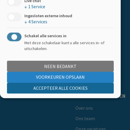
HELP MEE
Live chat
↓
1
Service
Boemerangstraat 4, 3900 Pelt
Doe een gift
Tel:
078 48 20 82
Ingesloten externe inhoud
↓
4
Services
Kom in actie
Steun als bedrijf
Schakel alle services in
Met deze schakelaar kunt u alle services in- of
LID WORDEN
uitschakelen.
Word lid
NEEN BEDANKT
Getuigenissen
VOORKEUREN OPSLAAN
Ledenkorting
ACCEPTEER ALLE COOKIES
MS-LIGA VLAANDEREN
Over ons
Ons team
Onze vacatures