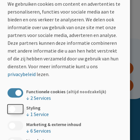
moeite met onthouden
We gebruiken cookies om content en advertenties te
moeite met multitasking
personaliseren, functies voor sociale media aan te
bieden en ons verkeer te analyseren. We delen ook
moeite met het verwerken van informatie
informatie over uw gebruik van onze site met onze
partners voor sociale media, adverteren en analyse.
Meer lezen over cognitieve problemen? Klik hier!
Deze partners kunnen deze informatie combineren
Hoe kan jij helpen?
met andere informatie die u aan hen hebt verstrekt
of die zij hebben verzameld door uw gebruik van hun
diensten.
Voor meer informatie kunt u ons
DOE EEN GIFT
privacybeleid
lezen.
WORD LID
Functionele cookies
(altijd noodzakelijk)
↓
2
Services
Styling
Doormat
ACTIVITEITEN
↓
1
Service
Marketing & externe inhoud
Kalender
↓
6
Services