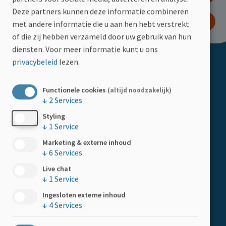
Deze partners kunnen deze informatie combineren
WORD LID
met andere informatie die u aan hen hebt verstrekt
of die zij hebben verzameld door uw gebruik van hun
diensten.
Voor meer informatie kunt u ons
privacybeleid
lezen.
Doormat
ACTIVITEITEN
Kalender
Functionele cookies
(altijd noodzakelijk)
↓
2
Services
HELP MEE
Styling
Boemerangstraat 4, 3900 Pelt
↓
1
Service
Doe een gift
Tel:
078 48 20 82
Marketing & externe inhoud
Kom in actie
↓
6
Services
Steun als bedrijf
Live chat
↓
1
Service
LID WORDEN
Ingesloten externe inhoud
↓
4
Services
Word lid