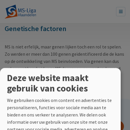
Genetische factoren
MS is niet erfelijk, maar genen lijken toch een rol te spelen.
Zo werden er meer dan 100 genen geïdentificeerd die de kans
op de ontwikkeling van MS beïnvloeden. Via genen kan dus
wel een vatbaarheid voor MS doorgegeven worden. Iemand
Deze website maakt
wordt dus niet geboren met MS, maar wel met een
genetische voorbestemming om de ziekte te ontwikkelen.
gebruik van cookies
Meer lezen over erfelijkheid en MS? Klik hier!
We gebruiken cookies om content en advertenties te
personaliseren, functies voor sociale media aan te
Hoe kan jij helpen?
bieden en ons verkeer te analyseren. We delen ook
informatie over uw gebruik van onze site met onze
DOE EEN GIFT
partners voor sociale media, adverteren en analyse.