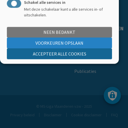
Schakel alle services in
Getuigenissen
Met deze schakelaar kunt u alle services in- of
Ledenkorting
uitschakelen.
MS-LIGA VLAANDEREN
NEEN BEDANKT
Over ons
VOORKEUREN OPSLAAN
Ons team
ACCEPTEER ALLE COOKIES
Onze vacatures
Publicaties
© MS-Liga Vlaanderen vzw - 2025
Privacy beleid
Disclaimer
Cookie disclaimer
FAQ
Footer